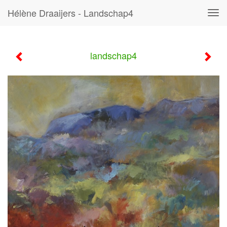
Hélène Draaijers - Landschap4
Tog
navi
landschap4