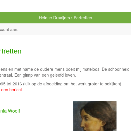
Hélène Draaijers
Portretten
count aan
.
tretten
ens en met name de oudere mens boeit mij mateloos. De schoonheid v
entraal. Een glimp van een geleefd leven.
1995 tot 2016
(klik op de afbeelding om het werk groter te bekijken)
 een bericht
inia Woolf